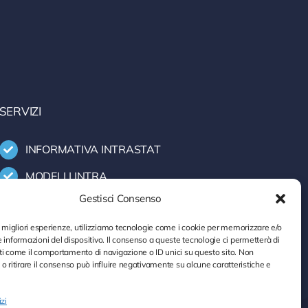
SERVIZI
INFORMATIVA INTRASTAT
MODELLI INTRA
Gestisci Consenso
CONTROLLO P. IVA
DOCUMENTI ONLINE
e migliori esperienze, utilizziamo tecnologie come i cookie per memorizzare e/o
 informazioni del dispositivo. Il consenso a queste tecnologie ci permetterà di
ti come il comportamento di navigazione o ID unici su questo sito. Non
o ritirare il consenso può influire negativamente su alcune caratteristiche e
izi