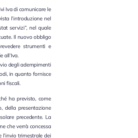
ivi Iva di comunicare le
ista l’introduzione nel
at servizi”, nel quale
tuate. Il nuovo obbligo
prevedere strumenti e
 all’Iva.
ravio degli adempimenti
odi, in quanto fornisce
i fiscali.
ché ha previsto, come
o, della presentazione
 solare precedente. La
ione che verrà concessa
 l’invio trimestrale dei