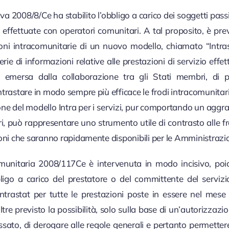
ttiva 2008/8/Ce ha stabilito l’obbligo a carico dei soggetti pass
o effettuate con operatori comunitari. A tal proposito, è prev
oni intracomunitarie di un nuovo modello, chiamato “Intrast
rie di informazioni relative alle prestazioni di servizio effet
a, emersa dalla collaborazione tra gli Stati membri, di 
trastare in modo sempre più efficace le frodi intracomunitarie
sione del modello Intra per i servizi, pur comportando un agg
ri, può rappresentare uno strumento utile di contrasto alle fr
oni che saranno rapidamente disponibili per le Amministrazion
omunitaria 2008/117Ce è intervenuta in modo incisivo, poi
bligo a carico del prestatore o del committente del servizi
ntrastat per tutte le prestazioni poste in essere nel mese
oltre previsto la possibilità, solo sulla base di un’autorizzaz
essato, di derogare alle regole generali e pertanto permettere