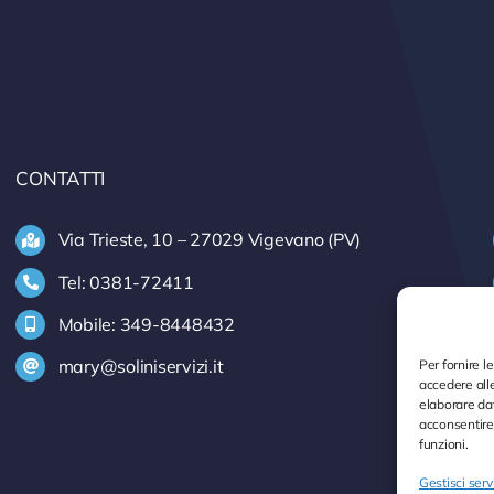
CONTATTI
Via Trieste, 10 – 27029 Vigevano (PV)
Tel: 0381-72411
Mobile: 349-8448432
mary@soliniservizi.it
Per fornire l
accedere alle
elaborare da
acconsentire 
funzioni.
Gestisci serv