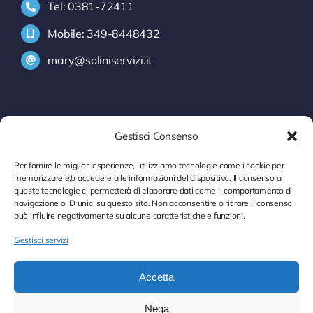
Tel: 0381-72411
Mobile: 349-8448432
mary@soliniservizi.it
SERVIZI
Gestisci Consenso
INFORMATIVA INTRASTAT
Per fornire le migliori esperienze, utilizziamo tecnologie come i cookie per
memorizzare e/o accedere alle informazioni del dispositivo. Il consenso a
MODELLI INTRA
queste tecnologie ci permetterà di elaborare dati come il comportamento di
navigazione o ID unici su questo sito. Non acconsentire o ritirare il consenso
CONTROLLO P. IVA
può influire negativamente su alcune caratteristiche e funzioni.
Gestisci servizi
DOCUMENTI ONLINE
Accetta
Nega
© 2012 - 2026 • Solini servizi • All Rights Reserved • web