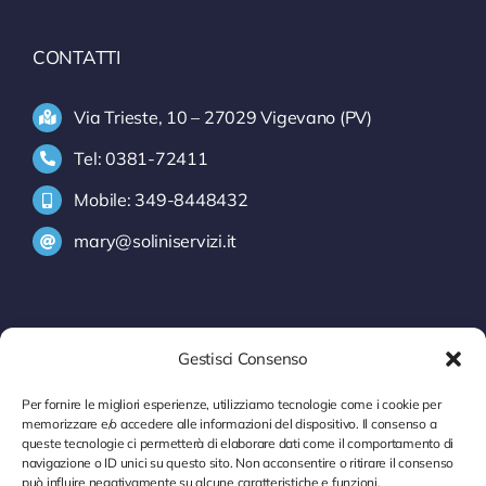
CONTATTI
Via Trieste, 10 – 27029 Vigevano (PV)
Tel: 0381-72411
Mobile: 349-8448432
mary@soliniservizi.it
SERVIZI
Gestisci Consenso
INFORMATIVA INTRASTAT
Per fornire le migliori esperienze, utilizziamo tecnologie come i cookie per
memorizzare e/o accedere alle informazioni del dispositivo. Il consenso a
MODELLI INTRA
queste tecnologie ci permetterà di elaborare dati come il comportamento di
navigazione o ID unici su questo sito. Non acconsentire o ritirare il consenso
CONTROLLO P. IVA
può influire negativamente su alcune caratteristiche e funzioni.