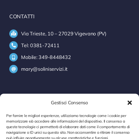
CONTATTI
Via Trieste, 10 – 27029 Vigevano (PV)
Tel: 0381-72411
Mobile: 349-8448432
mary@soliniservizi.it
SERVIZI
Gestisci Consenso
INFORMATIVA INTRASTAT
Per fornire le migliori esperienze, utilizziamo tecnologie come i cookie per
memorizzare e/o accedere alle informazioni del dispositivo. Il consenso a
MODELLI INTRA
queste tecnologie ci permetterà di elaborare dati come il comportamento di
navigazione o ID unici su questo sito. Non acconsentire o ritirare il consenso
CONTROLLO P. IVA
può influire negativamente su alcune caratteristiche e funzioni.