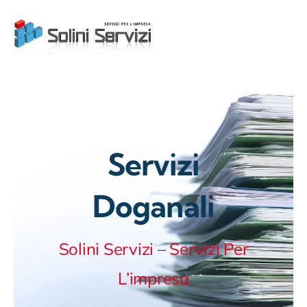
Skip
to
content
Servizi
Doganali
Solini Servizi – Servizi Per
L’impresa