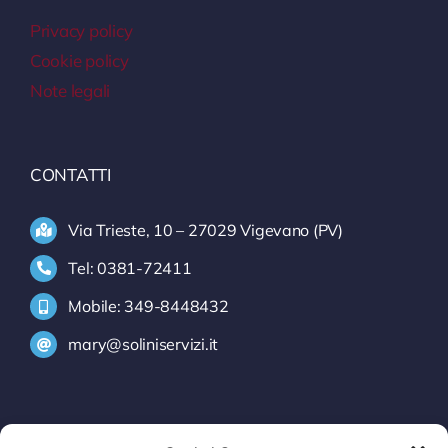
Privacy policy
Cookie policy
Note legali
CONTATTI
Via Trieste, 10 – 27029 Vigevano (PV)
Tel: 0381-72411
Mobile: 349-8448432
mary@soliniservizi.it
SERVIZI