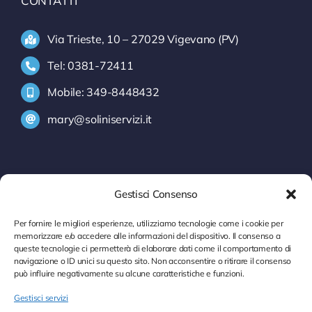
CONTATTI
Via Trieste, 10 – 27029 Vigevano (PV)
Tel: 0381-72411
Mobile: 349-8448432
mary@soliniservizi.it
SERVIZI
Gestisci Consenso
INFORMATIVA INTRASTAT
Per fornire le migliori esperienze, utilizziamo tecnologie come i cookie per
memorizzare e/o accedere alle informazioni del dispositivo. Il consenso a
MODELLI INTRA
queste tecnologie ci permetterà di elaborare dati come il comportamento di
navigazione o ID unici su questo sito. Non acconsentire o ritirare il consenso
CONTROLLO P. IVA
può influire negativamente su alcune caratteristiche e funzioni.
Gestisci servizi
DOCUMENTI ONLINE