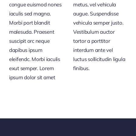
congue euismod nones
metus, vel vehicula
iaculis sed magna.
augue. Suspendisse
Morbi port blandit
vehicula semper justo.
malesuda. Praesent
Vestibulum auctor
suscipit orc neque
tortor a porttitor
dapibus ipsum
interdum ante vel
eleifendc. Morbi iaculis
luctus sollicitudin ligula
exut semper. Lorem
finibus.
ipsum dolor sit amet