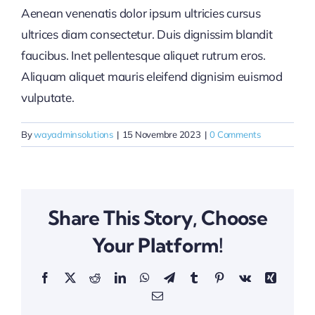
Aenean venenatis dolor ipsum ultricies cursus
ultrices diam consectetur. Duis dignissim blandit
faucibus. Inet pellentesque aliquet rutrum eros.
Aliquam aliquet mauris eleifend dignisim euismod
vulputate.
By
wayadminsolutions
|
15 Novembre 2023
|
0 Comments
Share This Story, Choose
Your Platform!
Facebook
X
Reddit
LinkedIn
WhatsApp
Telegram
Tumblr
Pinterest
Vk
Xing
Email